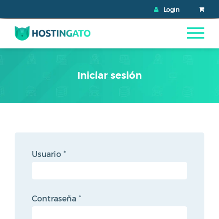
Login
Iniciar sesión
Usuario
*
Contraseña
*