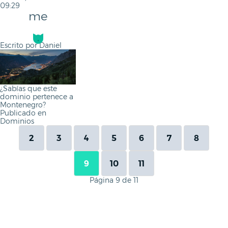
09:29
me
Escrito por
Daniel
¿Sabías que este
dominio pertenece a
Montenegro?
Publicado en
Dominios
2
3
4
5
6
7
8
9
10
11
Página 9 de 11