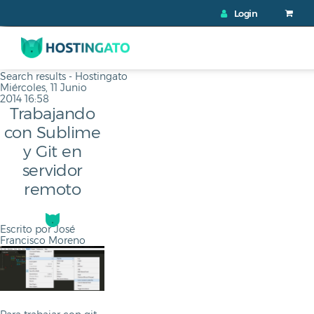
Login
Warning
: Creating default object from empty value in
/var/www/vhosts/hostingato.com/httpdocs/components/com_j
on line
368
Search results - Hostingato
Miércoles, 11 Junio
2014 16:58
Trabajando
con Sublime
y Git en
servidor
remoto
Escrito por
José
Francisco Moreno